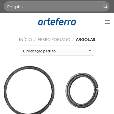
Skip
Pesquisar
por:
to
content
INÍCIO
/
FERRO FORJADO
/
ARGOLAS