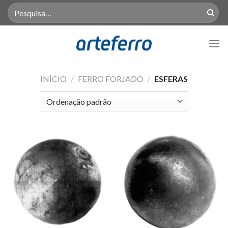
Skip
Pesquisar
por:
to
content
INÍCIO
/
FERRO FORJADO
/
ESFERAS