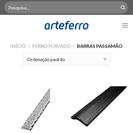
Skip
Pesquisar
por:
to
content
INÍCIO
/
FERRO FORJADO
/
BARRAS PASSAMÃO