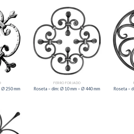
O
FERRO FORJADO
 – Ø 250 mm
Roseta – dim: Ø 10 mm – Ø 440 mm
Roseta – 