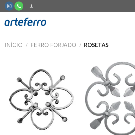
Skip
to
content
INÍCIO
/
FERRO FORJADO
/
ROSETAS