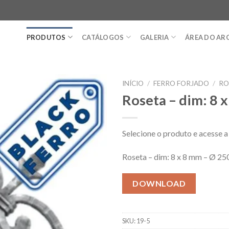
PRODUTOS
CATÁLOGOS
GALERIA
ÁREA DO AR
INÍCIO
/
FERRO FORJADO
/
RO
Roseta – dim: 8 
Selecione o produto e acesse
Roseta – dim: 8 x 8 mm – Ø 2
DOWNLOAD
SKU:
19-5