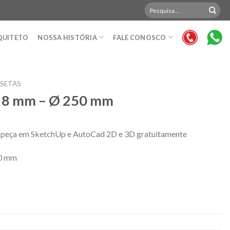
Pesquisar
por:
QUITETO
NOSSA HISTÓRIA
FALE CONOSCO
SETAS
x 8 mm – Ø 250 mm
 a peça em SketchUp e AutoCad 2D e 3D gratuitamente
50 mm