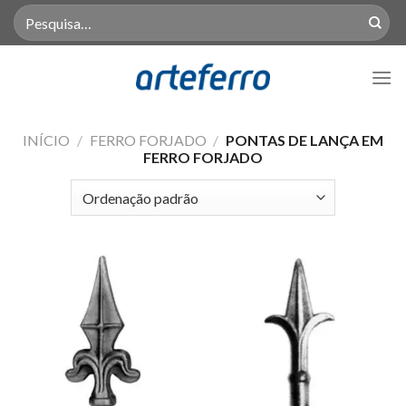
Skip
Pesquisar
por:
to
content
INÍCIO
/
FERRO FORJADO
/
PONTAS DE LANÇA EM
FERRO FORJADO