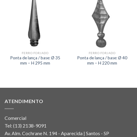
FERRO FORJADO
FERRO FORJADO
Ponta de lança / base: Ø 35
Ponta de lança / base: Ø 40
mm – H 295 mm
mm – H 220 mm
ATENDIMENTO
Comercial
Tel:
(13) 2138-9091
Av. Alm. Cochrane N. 194 - Aparecida | Santos - SP