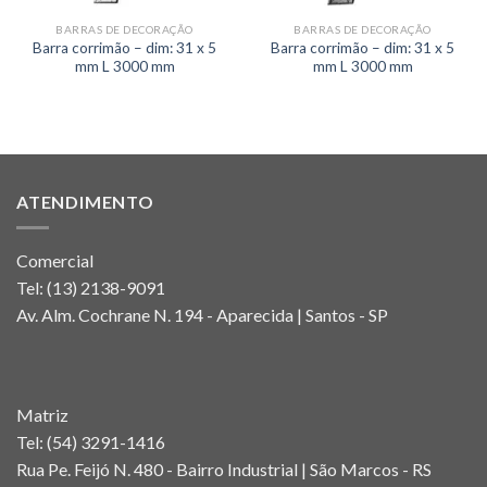
BARRAS DE DECORAÇÃO
BARRAS DE DECORAÇÃO
Barra corrimão – dim: 31 x 5
Barra corrimão – dim: 31 x 5
mm L 3000 mm
mm L 3000 mm
ATENDIMENTO
Comercial
Tel:
(13) 2138-9091
Av. Alm. Cochrane N. 194 - Aparecida | Santos - SP
Matriz
Tel:
(54) 3291-1416
Rua Pe. Feijó N. 480 - Bairro Industrial | São Marcos - RS