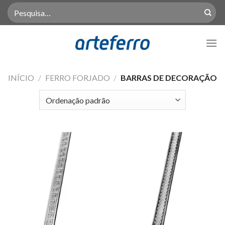
Skip
Pesquisar
por:
to
content
INÍCIO
/
FERRO FORJADO
/
BARRAS DE DECORAÇÃO