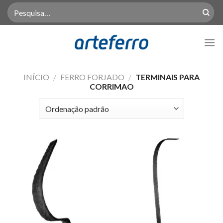
Skip
Pesquisar
por:
to
content
INÍCIO
/
FERRO FORJADO
/
TERMINAIS PARA
CORRIMAO