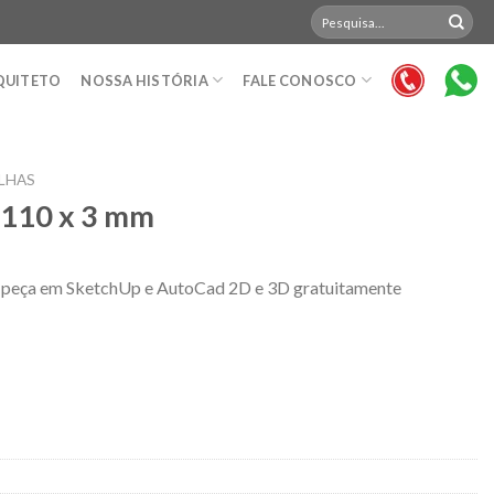
Pesquisar
por:
QUITETO
NOSSA HISTÓRIA
FALE CONOSCO
LHAS
x 110 x 3 mm
 a peça em SketchUp e AutoCad 2D e 3D gratuitamente