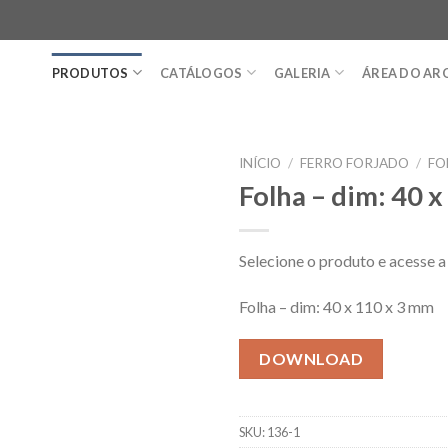
PRODUTOS
CATÁLOGOS
GALERIA
ÁREA DO AR
INÍCIO
/
FERRO FORJADO
/
FO
Folha – dim: 40 
Selecione o produto e acesse
Folha – dim: 40 x 110 x 3 mm
DOWNLOAD
SKU:
136-1