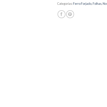
Categorias:
Ferro Forjado
,
Folhas
,
No